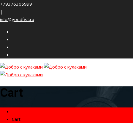
Skip
+79376365999
to
|
content
info@goodfist.ru
Cart
Home
Cart