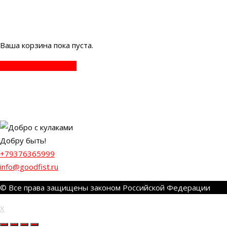
Ваша корзина пока пуста.
Вернуться в магазин
Добру быть!
+79376365999
info@goodfist.ru
© Все права защищены законом Российской Федерации
X